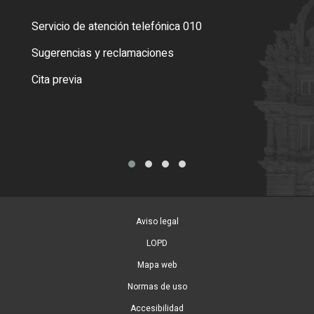
Servicio de atención telefónica 010
Empa
o cer
Sugerencias y reclamaciones
Como
Cita previa
Tarj
Aviso legal
LOPD
Mapa web
Normas de uso
Accesibilidad