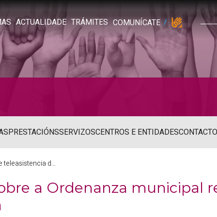
MAS
ACTUALIDADE
TRÁMITES
COMUNÍCATE
AS
PRESTACIÓNS
SERVIZOS
CENTROS E ENTIDADES
CONTACT
Consulta pública sobre a Ordenanza de teleasistencia domiciliaria
sobre a Ordenanza municipal r
a