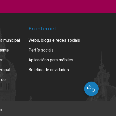
En internet
a municipal
Webs, blogs e redes sociais
atante
Perfís sociais
er
Aplicacións para móbiles
ersoal
Boletíns de novidades
o de
es