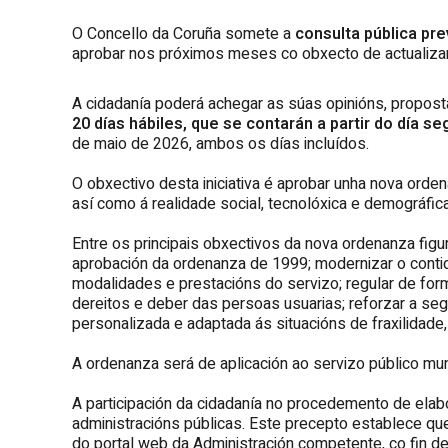
O Concello da Coruña somete a
consulta pública pre
aprobar nos próximos meses co obxecto de actualizar e
A cidadanía poderá achegar as súas opinións, propost
20 días hábiles, que se contarán a partir do día s
de maio de 2026, ambos os días incluídos.
O obxectivo desta iniciativa é aprobar unha nova orde
así como á realidade social, tecnolóxica e demográfica
Entre os principais obxectivos da nova ordenanza figu
aprobación da ordenanza de 1999; modernizar o contido
modalidades e prestacións do servizo; regular de form
dereitos e deber das persoas usuarias; reforzar a segur
personalizada e adaptada ás situacións de fraxilidade, 
A ordenanza será de aplicación ao servizo público muni
A participación da cidadanía no procedemento de elab
administracións públicas. Este precepto establece que
do portal web da Administración competente, co fin d