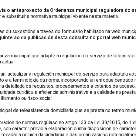
via o anteproxecto da Ordenanza municipal reguladora do se
 substituír a normativa municipal vixente nesta materia.
as ou suxestións a través do formulario habilitado na web munici
eguinte ao da publicación desta consulta no portal web munic
nanza municipal que adapte a regulación do servizo de teleasiste
 actual.
ran: actualizar a regulación municipal do servizo para adaptala 
 e a terminoloxía da norma, incorporando un enfoque centrado na 
a detallada os requisitos, procedementos e criterios de acceso,
idade xurídica, a eficiencia administrativa e a calidade na prestac
illamento ou risco social.
cipal de teleasistencia domiciliaria que se presta no termo muni
oración de normas regúlase no artigo 133 da Lei 39/2015, do 1
, con carácter previo á elaboración dunha disposición de carácter
e recadar a opinión da cidadanía e das organizacións potencial