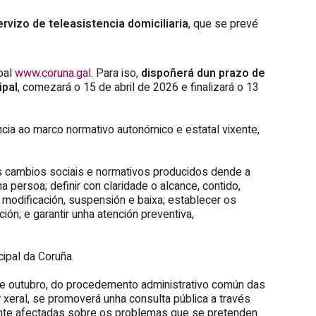
rvizo de teleasistencia domiciliaria
, que se prevé
pal
www.coruna.gal
. Para iso,
dispoñerá dun prazo de
ipal
, comezará o 15 de abril de 2026 e finalizará o 13
ncia ao marco normativo autonómico e estatal vixente,
aos cambios sociais e normativos producidos dende a
persoa; definir con claridade o alcance, contido,
 modificación, suspensión e baixa; establecer os
ión; e garantir unha atención preventiva,
cipal da Coruña.
 de outubro, do procedemento administrativo común das
 xeral, se promoverá unha consulta pública a través
mente afectadas sobre os problemas que se pretenden