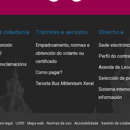
á cidadanía
Trámites e servizos
Directo a
ención
Empadroamento, normas e
Sede electrónic
0
obtención do volante ou
Perfil do contr
certificado
 reclamacións
Axenda de Lec
Como pagar?
Selección de p
Tarxeta Bus Millennium Xeral
Sistema intern
información
so legal
LOPD
Mapa web
Normas de uso
Accesibilidade
Xestión de cooki