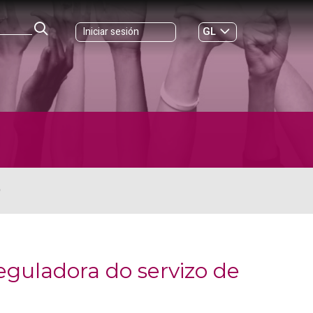
GL
Iniciar sesión
ES
|
O
eguladora do servizo de