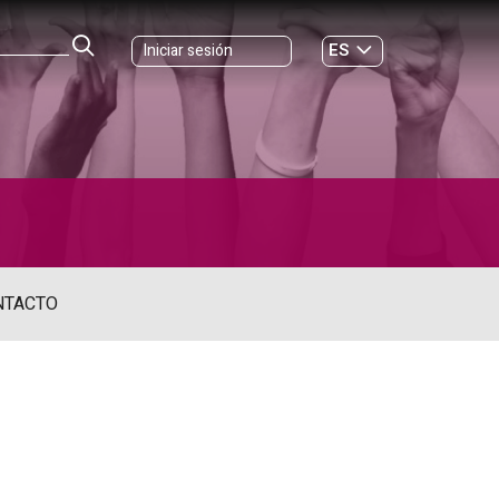
ES
Iniciar sesión
GL
NTACTO