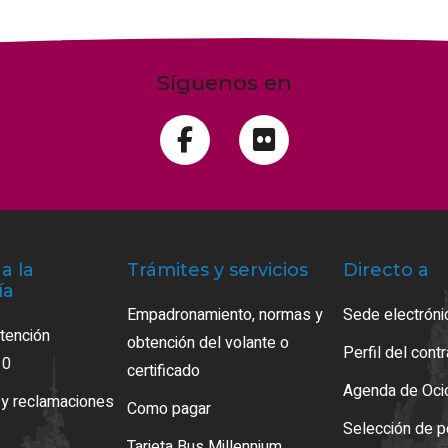
Síguenos en
a la
Trámites y servicios
Directo a
ía
Empadronamiento, normas y
Sede electróni
atención
obtención del volante o
Perfil del cont
10
certificado
Agenda de Oci
 y reclamaciones
Como pagar
Selección de p
Tarjeta Bus Millennium