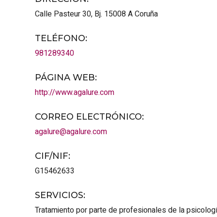
Calle Pasteur 30, Bj.
15008
A Coruña
TELÉFONO
:
981289340
PÁGINA WEB
:
http://www.agalure.com
CORREO ELECTRÓNICO
:
agalure@agalure.com
CIF/NIF
:
G15462633
SERVICIOS
:
Tratamiento por parte de profesionales de la psicologí