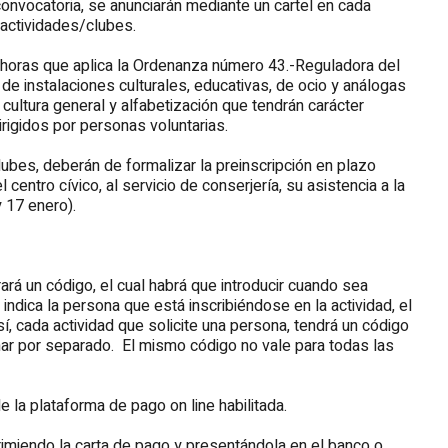
 convocatoria, se anunciarán mediante un cartel en cada
 actividades/clubes.
 horas que aplica la Ordenanza número 43.-Reguladora del
n de instalaciones culturales, educativas, de ocio y análogas
 cultura general y alfabetización que tendrán carácter
irigidos por personas voluntarias.
lubes, deberán de formalizar la preinscripción en plazo
 centro cívico, al servicio de conserjería, su asistencia a la
y 17 enero).
rá un código, el cual habrá que introducir cuando sea
indica la persona que está inscribiéndose en la actividad, el
Así, cada actividad que solicite una persona, tendrá un código
nar por separado. El mismo código no vale para todas las
 la plataforma de pago on line habilitada.
miendo la carta de pago y presentándola en el banco o