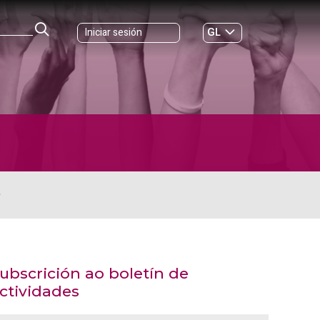
GL
Iniciar sesión
ES
|
O
ubscrición ao boletín de
ctividades