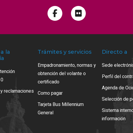
a la
Trámites y servicios
Directo a
ía
Empadronamiento, normas y
Sede electróni
atención
obtención del volante o
Perfil del cont
10
certificado
Agenda de Oci
 y reclamaciones
Como pagar
Selección de p
Tarjeta Bus Millennium
Sistema intern
General
información