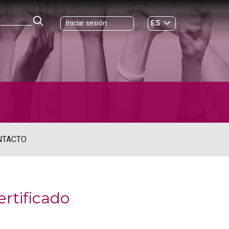
ES
Iniciar sesión
GL
NTACTO
rtificado