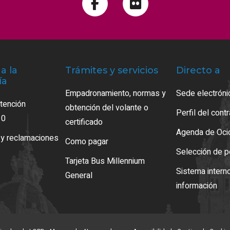
a la
Trámites y servicios
Directo a
ía
Empadronamiento, normas y
Sede electróni
atención
obtención del volante o
Perfil del cont
10
certificado
Agenda de Oci
 y reclamaciones
Como pagar
Selección de p
Tarjeta Bus Millennium
Sistema intern
General
información