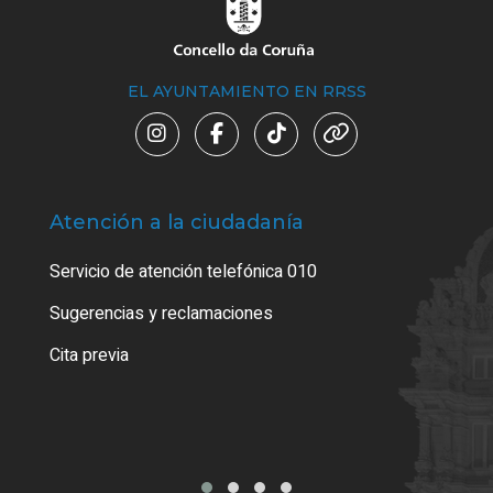
EL AYUNTAMIENTO EN RRSS
Atención a la ciudadanía
Trá
Servicio de atención telefónica 010
Empa
o cer
Sugerencias y reclamaciones
Como
Cita previa
Tarj