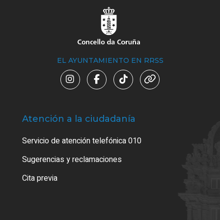
EL AYUNTAMIENTO EN RRSS
Atención a la ciudadanía
Trá
Servicio de atención telefónica 010
Empa
o cer
Sugerencias y reclamaciones
Como
Cita previa
Tarj