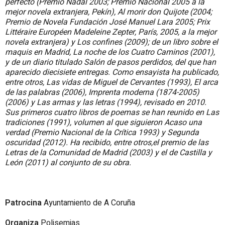
perfecto (Premio Nadal 2003; Premio Nacional 2005 a la
mejor novela extranjera, Pekín), Al morir don Quijote (2004;
Premio de Novela Fundación José Manuel Lara 2005; Prix
Littéraire Européen Madeleine Zepter, París, 2005, a la mejor
novela extranjera) y Los confines (2009); de un libro sobre el
maquis en Madrid, La noche de los Cuatro Caminos (2001),
y de un diario titulado Salón de pasos perdidos, del que han
aparecido diecisiete entregas. Como ensayista ha publicado,
entre otros, Las vidas de Miguel de Cervantes (1993), El arca
de las palabras (2006), Imprenta moderna (1874-2005)
(2006) y Las armas y las letras (1994), revisado en 2010.
Sus primeros cuatro libros de poemas se han reunido en Las
tradiciones (1991), volumen al que siguieron Acaso una
verdad (Premio Nacional de la Crítica 1993) y Segunda
oscuridad (2012). Ha recibido, entre otros,el premio de las
Letras de la Comunidad de Madrid (2003) y el de Castilla y
León (2011) al conjunto de su obra.
Patrocina
Ayuntamiento de A Coruña
Organiza
Polisemias