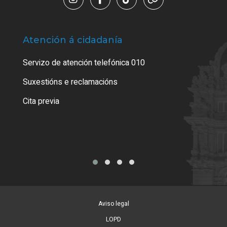
Atención á cidadanía
Trá
Servizo de atención telefónica 010
Empa
certi
Suxestións e reclamacións
Como
Cita previa
Tarx
Aviso legal
LOPD