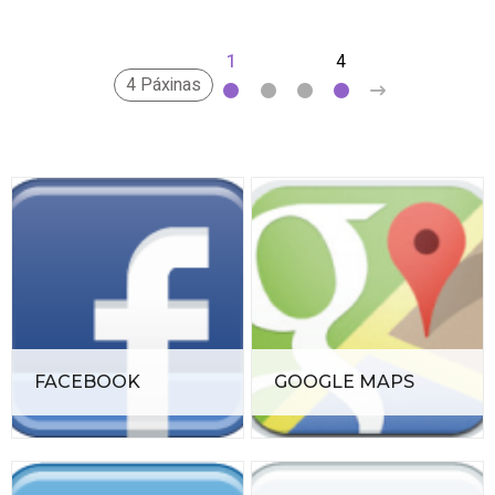
1
2
3
4
>
4 Páxinas
FACEBOOK
GOOGLE MAPS