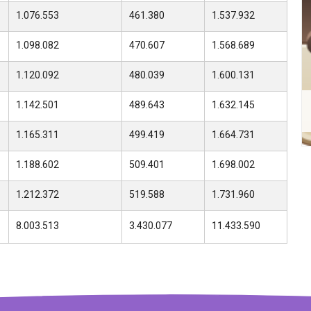
1.076.553
461.380
1.537.932
1.098.082
470.607
1.568.689
1.120.092
480.039
1.600.131
1.142.501
489.643
1.632.145
1.165.311
499.419
1.664.731
1.188.602
509.401
1.698.002
1.212.372
519.588
1.731.960
8.003.513
3.430.077
11.433.590