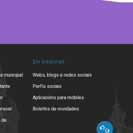
En internet
a municipal
Webs, blogs e redes sociais
atante
Perfís sociais
er
Aplicacións para móbiles
ersoal
Boletíns de novidades
o de