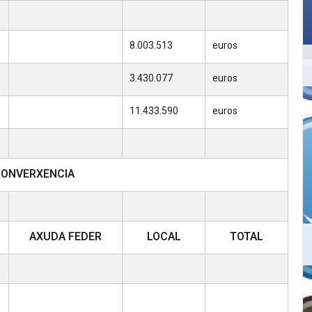
8.003.513
euros
3.430.077
euros
11.433.590
euros
CONVERXENCIA
AXUDA FEDER
LOCAL
TOTAL