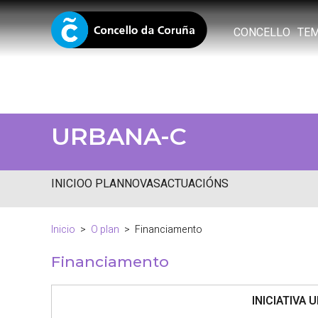
CONCELLO
TE
URBANA-C
INICIO
O PLAN
NOVAS
ACTUACIÓNS
Inicio
O plan
Financiamento
Financiamento
INICIATIVA