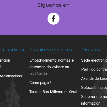
Síguenos en
á cidadanía
Trámites e servizos
Directo a
ención
Empadroamento, normas e
Sede electrónic
0
obtención do volante ou
Perfil do contr
certificado
 reclamacións
Axenda de Lec
Como pagar?
Selección de p
Tarxeta Bus Millennium Xeral
Sistema intern
información