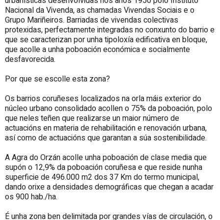
urbanísticas desenvolvidas nos anos 1950 polo Instituto
Nacional da Vivenda, as chamadas Vivendas Sociais e o
Grupo Mariñeiros. Barriadas de vivendas colectivas
protexidas, perfectamente integradas no conxunto do barrio e
que se caracterizan por unha tipoloxía edificativa en bloque,
que acolle a unha poboación económica e socialmente
desfavorecida.
Por que se escolle esta zona?
Os barrios coruñeses localizados na orla máis exterior do
núcleo urbano consolidado acollen o 75% da poboación, polo
que neles teñen que realizarse un maior número de
actuacións en materia de rehabilitación e renovación urbana,
así como de actuacións que garantan a súa sostenibilidade.
A Agra do Orzán acolle unha poboación de clase media que
supón o 12,9% da poboación coruñesa e que reside nunha
superficie de 496.000 m2 dos 37 Km do termo municipal,
dando orixe a densidades demográficas que chegan a acadar
os 900 hab./ha.
É unha zona ben delimitada por grandes vías de circulación, o