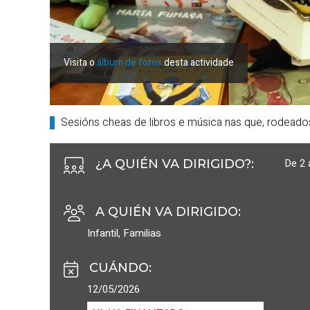
Visita o
álbum de fotos
desta actividade
Sesións cheas de libros e música nas que, rodeado
De 2 
¿A QUIÉN VA DIRIGIDO?
:
A QUIÉN VA DIRIGIDO
:
Infantil
,
Familias
CUÁNDO
:
12/05/2026