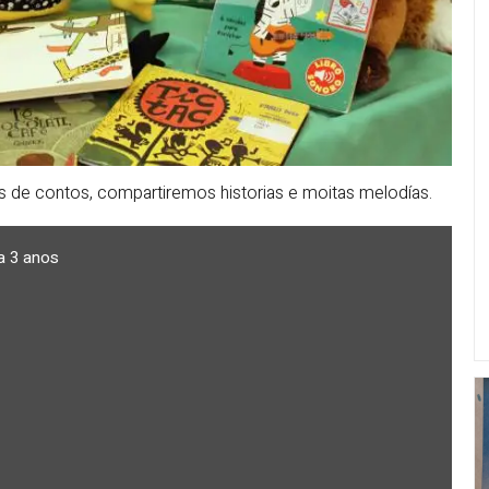
s de contos, compartiremos historias e moitas melodías.
a 3 anos