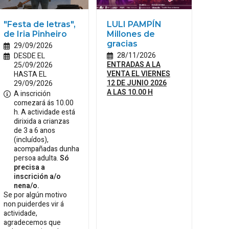
"Festa de letras",
LULI PAMPÍN
de Iria Pinheiro
Millones de
gracias
29/09/2026
28/11/2026
DESDE EL
ENTRADAS A LA
25/09/2026
VENTA EL VIERNES
HASTA EL
12 DE JUNIO 2026
29/09/2026
A LAS 10.00 H
A inscrición
comezará ás 10.00
h. A actividade está
dirixida a crianzas
de 3 a 6 anos
(incluídos),
acompañadas dunha
persoa adulta.
Só
precisa a
inscrición a/o
nena/o.
Se por algún motivo
non puiderdes vir á
actividade,
agradecemos que