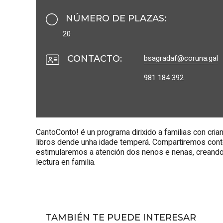
NÚMERO DE PLAZAS
:
20
bsagradaf@coruna.g
al
CONTACTO
:
981 184 392
CantoConto! é un programa dirixido a familias con cri
libros dende unha idade temperá. Compartiremos conto
estimularemos a atención dos nenos e nenas, creando 
lectura en familia.
TAMBIÉN TE PUEDE INTERESAR