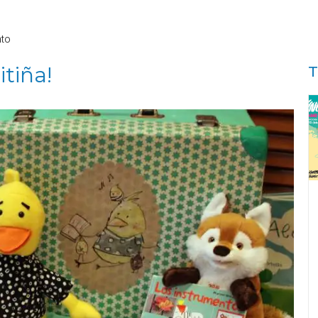
nto
tiña!
T