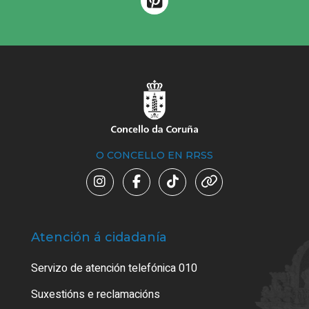
O CONCELLO EN RRSS
Atención á cidadanía
Trá
Servizo de atención telefónica 010
Empa
certi
Suxestións e reclamacións