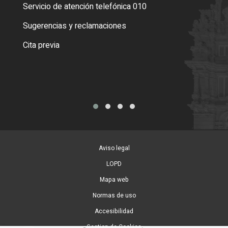
Servicio de atención telefónica 010
Empa
o cer
Sugerencias y reclamaciones
Como
Cita previa
Tarj
Aviso legal
LOPD
Mapa web
Normas de uso
Accesibilidad
Gestion de Cookies