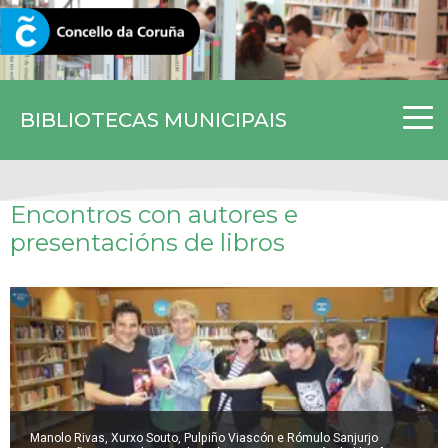
CORUNA.GAL
BIBLIOTECAS MUNICIPAIS
Encontros con autores e
presentacións de libros
Manolo Rivas, Xurxo Souto, Pulpiño Viascón e Rómulo Sanjurjo