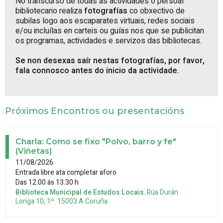
No transcurso de todas as actividades o persoal
bibliotecario realiza
fotografías
co obxectivo de
subilas logo aos escaparates virtuais, redes sociais
e/ou incluílas en carteis ou guías nos que se publicitan
os programas, actividades e servizos das bibliotecas.
Se non desexas saír nestas fotografías, por favor,
fala connosco antes do inicio da actividade.
Próximos Encontros ou presentacións
Charla: Como se fixo "Polvo, barro y fe"
(Viñetas)
11/08/2026
Entrada libre ata completar aforo
Das 12.00 ás 13.30 h
Biblioteca Municipal de Estudos Locais
.
Rúa Durán
Loriga 10, 1º.
15003
A Coruña