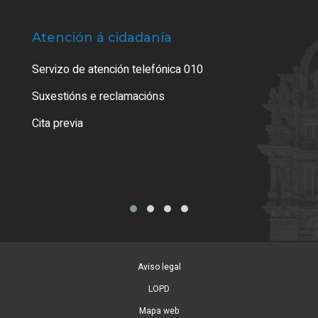
Atención á cidadanía
Trá
Servizo de atención telefónica 010
Empa
certi
Suxestións e reclamacións
Como
Cita previa
Tarx
Aviso legal
LOPD
Mapa web