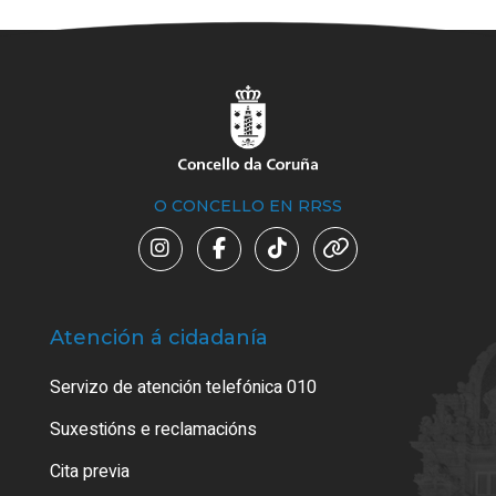
O CONCELLO EN RRSS
Atención á cidadanía
Trá
Servizo de atención telefónica 010
Empa
certi
Suxestións e reclamacións
Como
Cita previa