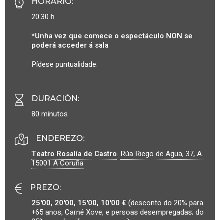
HORARIO
:
20.30 h
*Unha vez que comece o espectáculo NON se
poderá acceder á sala
Pídese puntualidade.
DURACIÓN
:
80 minutos
ENDEREZO:
Teatro Rosalía de Castro
.
Rúa Riego de Agua, 37, A.
15001
A Coruña
PREZO
:
25'00, 20'00, 15'00, 10'00 €
(desconto do 20% para
+65 anos, Carné Xove, e persoas desempregadas; do