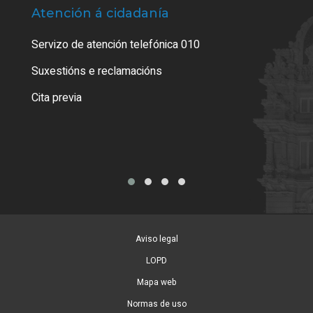
Atención á cidadanía
Trá
Servizo de atención telefónica 010
Empa
certi
Suxestións e reclamacións
Como
Cita previa
Tarx
Aviso legal
LOPD
Mapa web
Normas de uso