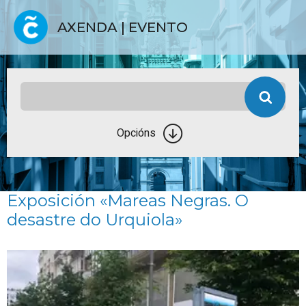
AXENDA | EVENTO
Opcións
Exposición «Mareas Negras. O
desastre do Urquiola»