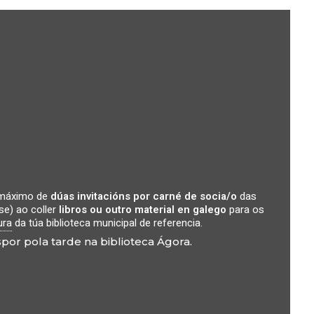
n máximo de
dúas invitacións por carné de socia/o
das
se) ao coller
libros ou outro material en galego
para os
ura
da túa biblioteca municipal de referencia.
spor pola tarde na biblioteca Ágora.