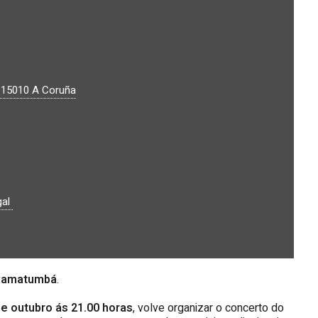
.
15010
A Coruña
gal
Lamatumbá
.
e outubro ás 21.00 horas
, volve organizar o concerto do