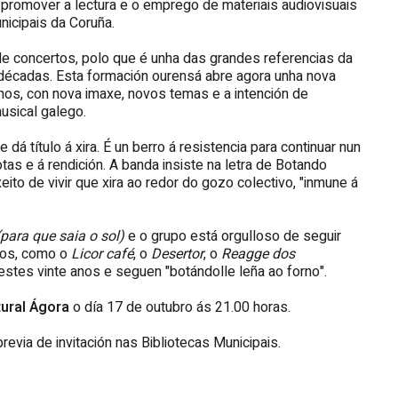
 promover a lectura e o emprego de materiais audiovisuais
nicipais da Coruña.
de concertos, polo que é unha das grandes referencias da
décadas. Esta formación ourensá abre agora unha nova
nos, con nova imaxe, novos temas e a intención de
usical galego.
le dá título á xira. É un berro á resistencia para continuar nun
s e á rendición. A banda insiste na letra de Botando
eito de vivir que xira ao redor do gozo colectivo, "inmune á
para que saia o sol)
e o grupo está orgulloso de seguir
dos, como o
Licor café
, o
Desertor
, o
Reagge dos
estes vinte anos e seguen "botándolle leña ao forno".
tural Ágora
o día 17 de outubro ás 21.00 horas.
previa de invitación nas Bibliotecas Municipais.