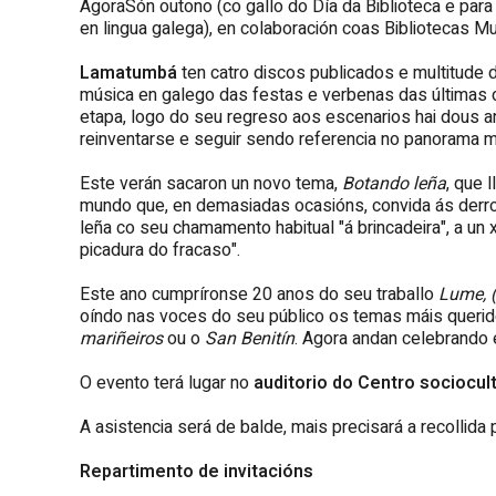
AgoraSón outono (co gallo do Día da Biblioteca e para
en lingua galega), en colaboración coas Bibliotecas Mu
Lamatumbá
ten catro discos publicados e multitude 
música en galego das festas e verbenas das últimas 
etapa, logo do seu regreso aos escenarios hai dous a
reinventarse e seguir sendo referencia no panorama m
Este verán sacaron un novo tema,
Botando leña
, que l
mundo que, en demasiadas ocasións, convida ás derrota
leña co seu chamamento habitual "á brincadeira", a un x
picadura do fracaso".
Este ano cumpríronse 20 anos do seu traballo
Lume, (
oíndo nas voces do seu público os temas máis queri
mariñeiros
ou o
San Benitín
. Agora andan celebrando 
O evento terá lugar no
auditorio do Centro sociocul
A asistencia será de balde, mais precisará a recollida 
Repartimento de invitacións