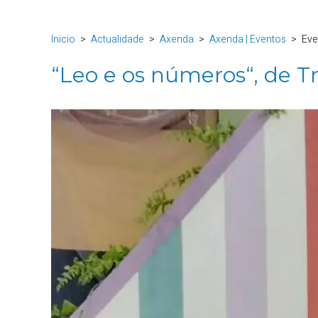
Inicio
Actualidade
Axenda
Axenda | Eventos
Eve
“Leo e os números“, de T