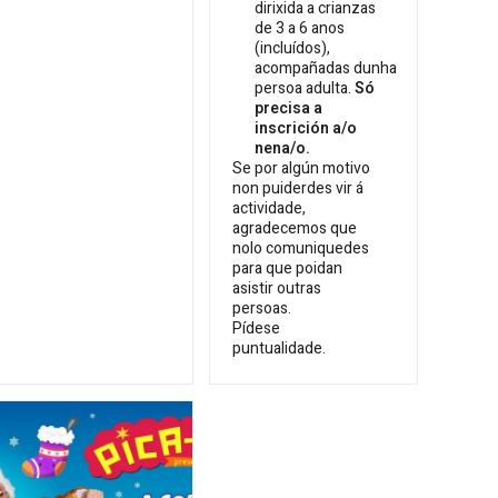
dirixida a crianzas
de 3 a 6 anos
(incluídos),
acompañadas dunha
persoa adulta.
Só
precisa a
inscrición a/o
nena/o.
Se por algún motivo
non puiderdes vir á
actividade,
agradecemos que
nolo comuniquedes
para que poidan
asistir outras
persoas.
Pídese
puntualidade.