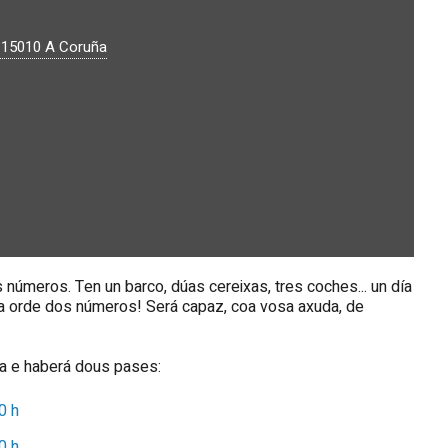
.
15010
A Coruña
 números. Ten un barco, dúas cereixas, tres coches... un día
 a orde dos números! Será capaz, coa vosa axuda, de
ra e haberá dous pases:
0 h
0 h