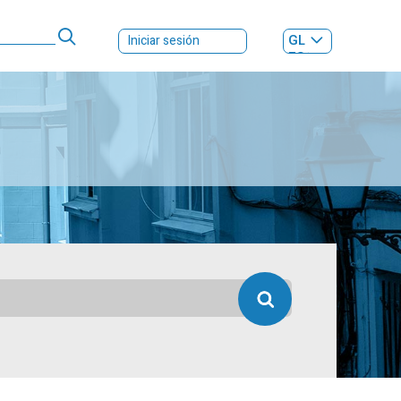
GL
Iniciar sesión
ES
|