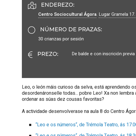
ENDEREZO:
Centro Sociocultural Ágora
.
Lugar Gramela 17
NÚMERO DE PRAZAS
:
30 crianzas por sesión
De balde e con inscrición previa
PREZO
:
Leo, o león máis curioso da selva, está aprendendo os
desordenáronselle todas... pobre Leo! Xa non lembra
ordenar as súas dez cousas favoritas?
A actividade desenvolverase na aula 8 do Centro Ágo
“Leo e os números“, de Trémola Teatro, ás 17.0
“Leo e os números“, de Trémola Teatro, ás 18.3