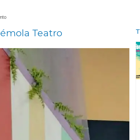
nto
rémola Teatro
T