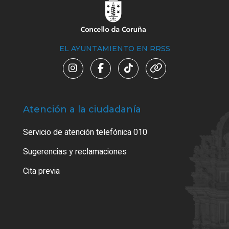
EL AYUNTAMIENTO EN RRSS
Atención a la ciudadanía
Trá
Servicio de atención telefónica 010
Empa
o cer
Sugerencias y reclamaciones
Como
Cita previa
Tarj