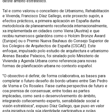
deste ámbito estratéxico.
Tal e como valorou o concelleiro de Urbanismo, Rehabilitación
e Vivenda, Francisco Díaz Gallego, este proxecto supón, a
efectos prácticos, a primeira aplicación en España dunha
metodoloxía de planeamento recoñecida internacionalmente,
xa implementada en cidades como Viena (Austria) e que
recibiu numerosos galardóns como o Holcim Bronze Award
(Europe) ou o Premio Nueva Bauhaus do Consejo Superior de
los Colegios de Arquitectos de España (CSCAE). Este
enfoque, impulsado polo estudio de arquitectura e urbanismo
Arenas Basabe Palacios, foi sinalado polo Ministerio de
Vivienda y Agenda Urbana como referencia para novas
formas de planificación urbana no contexto español.
"O obxectivo é definir, de forma colaborativa, as bases para
completar o futuro deseño do bordo urbano entre San Pedro
de Visma e Os Rosales. Faise cunha perspectiva de futuro e
coa premisa de consensuar, entre todas as partes
implicadas, como será o desenvolvemento do ámbito,
integrando coñecemento experto, sensibilidade social e
visión estratéxica", expuxo Díaz Gallego, que puxo en valor
esta iniciativa pola súa identidade participativa e polas