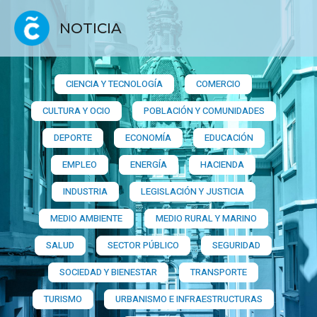
NOTICIA
CIENCIA Y TECNOLOGÍA
COMERCIO
CULTURA Y OCIO
POBLACIÓN Y COMUNIDADES
DEPORTE
ECONOMÍA
EDUCACIÓN
EMPLEO
ENERGÍA
HACIENDA
INDUSTRIA
LEGISLACIÓN Y JUSTICIA
MEDIO AMBIENTE
MEDIO RURAL Y MARINO
SALUD
SECTOR PÚBLICO
SEGURIDAD
SOCIEDAD Y BIENESTAR
TRANSPORTE
TURISMO
URBANISMO E INFRAESTRUCTURAS