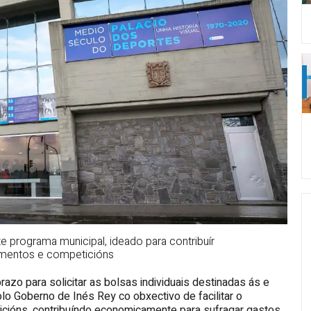
 programa municipal, ideado para contribuír
mentos e competicións
razo para solicitar as bolsas individuais destinadas ás e
o Goberno de Inés Rey co obxectivo de facilitar o
ións, contribuíndo economicamente para sufragar gastos