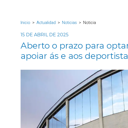
Inicio
Actualidad
Noticias
Noticia
15 DE ABRIL DE 2025
Aberto o prazo para optar
apoiar ás e aos deportist