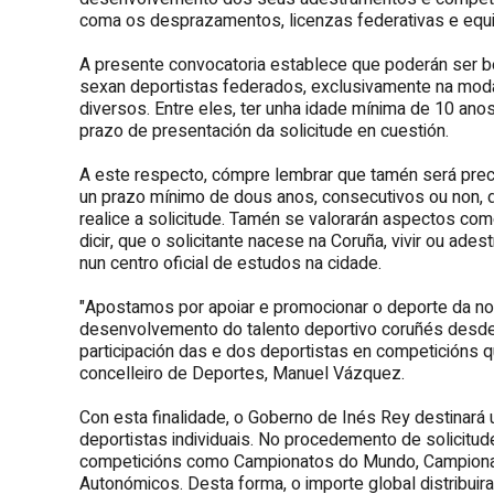
coma os desprazamentos, licenzas federativas e equ
A presente convocatoria establece que poderán ser b
sexan deportistas federados, exclusivamente na modal
diversos. Entre eles, ter unha idade mínima de 10 an
prazo de presentación da solicitude en cuestión.
A este respecto, cómpre lembrar que tamén será pre
un prazo mínimo de dous anos, consecutivos ou non, d
realice a solicitude. Tamén se valorarán aspectos com
dicir, que o solicitante nacese na Coruña, vivir ou ade
nun centro oficial de estudos na cidade.
"Apostamos por apoiar e promocionar o deporte da nosa 
desenvolvemento do talento deportivo coruñés desde 
participación das e dos deportistas en competicións 
concelleiro de Deportes, Manuel Vázquez.
Con esta finalidade, o Goberno de Inés Rey destinará 
deportistas individuais. No procedemento de solicitude
competicións como Campionatos do Mundo, Campiona
Autonómicos. Desta forma, o importe global distribuir