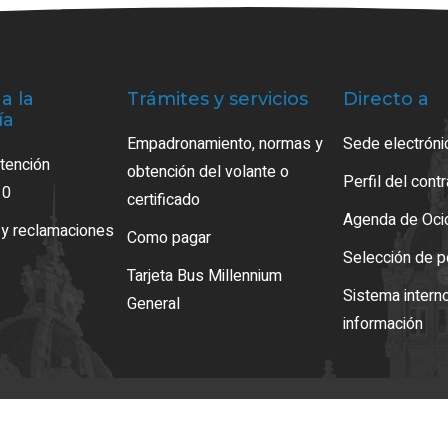
a la
Trámites y servicios
Directo a
ía
Empadronamiento, normas y
Sede electróni
atención
obtención del volante o
Perfil del cont
10
certificado
Agenda de Oci
 y reclamaciones
Como pagar
Selección de p
Tarjeta Bus Millennium
Sistema intern
General
información
iso legal
LOPD
Mapa web
Normas de uso
Accesibilidad
Gestion de Cookie