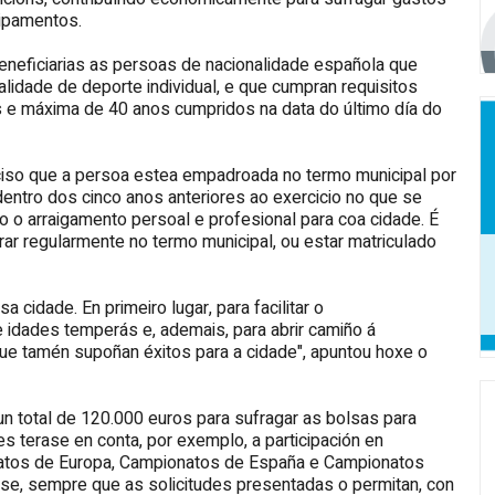
ipamentos.
eneficiarias as persoas de nacionalidade española que
idade de deporte individual, e que cumpran requisitos
os e máxima de 40 anos cumpridos na data do último día do
ciso que a persoa estea empadroada no termo municipal por
entro dos cinco anos anteriores ao exercicio no que se
o o arraigamento persoal e profesional para coa cidade. É
strar regularmente no termo municipal, ou estar matriculado
cidade. En primeiro lugar, para facilitar o
idades temperás e, ademais, para abrir camiño á
que tamén supoñan éxitos para a cidade", apuntou hoxe o
un total de 120.000 euros para sufragar as bolsas para
s terase en conta, por exemplo, a participación en
tos de Europa, Campionatos de España e Campionatos
ase, sempre que as solicitudes presentadas o permitan, con