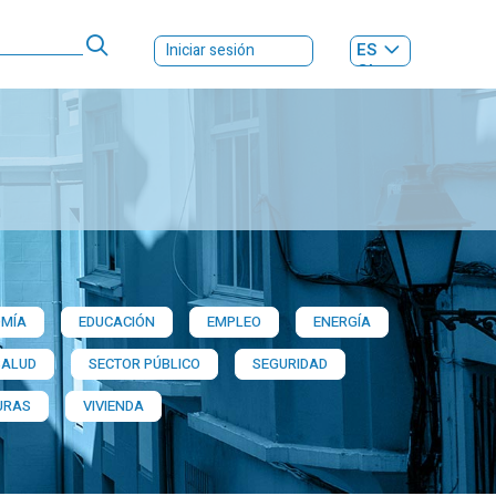
ES
Iniciar sesión
GL
MÍA
EDUCACIÓN
EMPLEO
ENERGÍA
SALUD
SECTOR PÚBLICO
SEGURIDAD
URAS
VIVIENDA