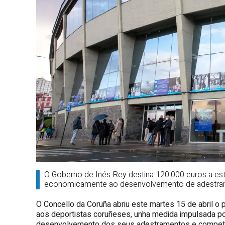
O Goberno de Inés Rey destina 120.000 euros a este
economicamente ao desenvolvemento de adestra
O Concello da Coruña abriu este martes 15 de abril o p
aos deportistas coruñeses, unha medida impulsada pol
desenvolvemento dos seus adestramentos e competic