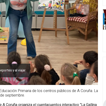
deportes y al viajar
e Educación Primaria de los centros públicos de A Coruña. La
 de septiembre.
e A Coruña organiza el cuentacuentos interactivo "
La Gallina