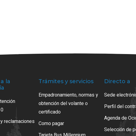
a la
Trámites y servicios
Directo a
ía
Empadronamiento, normas y
Sede electróni
atención
obtención del volante o
Perfil del cont
10
certificado
Agenda de Oci
 y reclamaciones
Como pagar
Selección de p
Tarjeta Bus Millennium