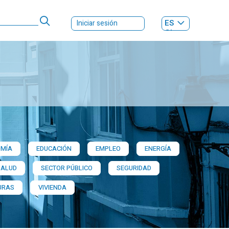
ES
Iniciar sesión
GL
MÍA
EDUCACIÓN
EMPLEO
ENERGÍA
SALUD
SECTOR PÚBLICO
SEGURIDAD
URAS
VIVIENDA