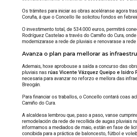
Os trámites para iniciar as obras aceléranse agora tr
Coruña, á que o Concello lle solicitou fondos en febreir
O investimento total, de 534.000 euros, permitirá co
Rodríguez Castelao a través do Camiño do Cura, onde s
modernizarase a rede de pluviais e renovarase a rede 
Avanza o plan para mellorar as infraest
Ademais, hoxe aprobouse a saída a concurso das obra
pluviais nas
rúas Vicente Vázquez Queipo e Isidro
necesaria para avanzar no reforzo e mellora das infrae
Breogán.
Para financiar os traballos, o Concello contará coas 
Camiño do Cura.
A alcaldesa lembrou que, paso a paso, vanse cumpri
remodelación da rede de recollida de augas pluviais n
informamos a mediados de maio, están en fase de licit
concibida para a práctica de baloncesto, fútbol e voleib