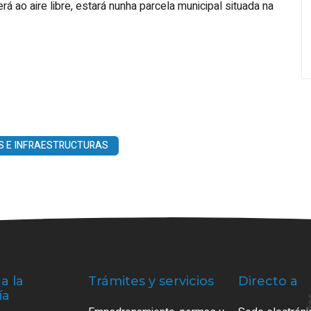
 ao aire libre, estará nunha parcela municipal situada na
S E INFRAESTRUCTURAS
a la
Trámites y servicios
Directo a
ía