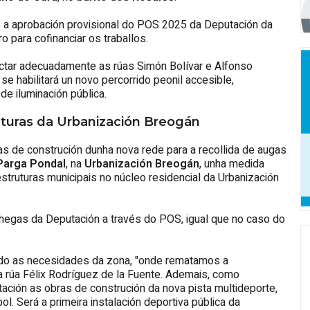
as a aprobación provisional do POS 2025 da Deputación da
o para cofinanciar os traballos.
nectar adecuadamente as rúas Simón Bolívar e Alfonso
e habilitará un novo percorrido peonil accesible,
de iluminación pública.
ruturas da Urbanización Breogán
s de construción dunha nova rede para a recollida de augas
 Parga Pondal
, na
Urbanización Breogán
, unha medida
struturas municipais no núcleo residencial da Urbanización
achegas da Deputación a través do POS, igual que no caso do
ndo as necesidades da zona, "onde rematamos a
a rúa Félix Rodríguez de la Fuente. Ademais, como
ación as obras de construción da nova pista multideporte,
ol. Será a primeira instalación deportiva pública da