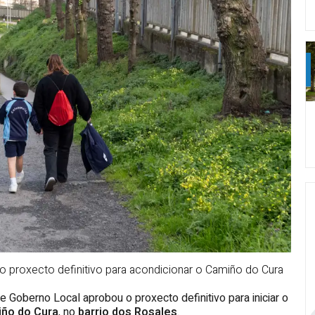
 proxecto definitivo para acondicionar o Camiño do Cura
 Goberno Local aprobou o proxecto definitivo para iniciar o
ño do Cura
, no
barrio dos Rosales
.