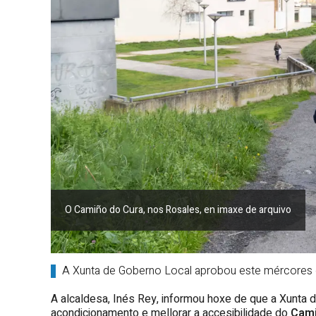
O Camiño do Cura, nos Rosales, en imaxe de arquivo
A Xunta de Goberno Local aprobou este mércores o
A alcaldesa, Inés Rey, informou hoxe de que a Xunta de
acondicionamento e mellorar a accesibilidade do
Cami