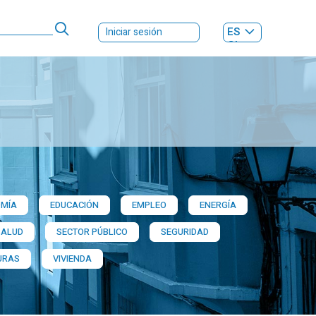
ES
Iniciar sesión
GL
MÍA
EDUCACIÓN
EMPLEO
ENERGÍA
SALUD
SECTOR PÚBLICO
SEGURIDAD
URAS
VIVIENDA