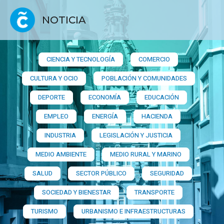
NOTICIA
CIENCIA Y TECNOLOGÍA
COMERCIO
CULTURA Y OCIO
POBLACIÓN Y COMUNIDADES
DEPORTE
ECONOMÍA
EDUCACIÓN
EMPLEO
ENERGÍA
HACIENDA
INDUSTRIA
LEGISLACIÓN Y JUSTICIA
MEDIO AMBIENTE
MEDIO RURAL Y MARINO
SALUD
SECTOR PÚBLICO
SEGURIDAD
SOCIEDAD Y BIENESTAR
TRANSPORTE
TURISMO
URBANISMO E INFRAESTRUCTURAS