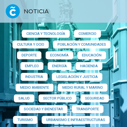
NOTICIA
CIENCIA Y TECNOLOGÍA
COMERCIO
CULTURA Y OCIO
POBLACIÓN Y COMUNIDADES
DEPORTE
ECONOMÍA
EDUCACIÓN
EMPLEO
ENERGÍA
HACIENDA
INDUSTRIA
LEGISLACIÓN Y JUSTICIA
MEDIO AMBIENTE
MEDIO RURAL Y MARINO
SALUD
SECTOR PÚBLICO
SEGURIDAD
SOCIEDAD Y BIENESTAR
TRANSPORTE
TURISMO
URBANISMO E INFRAESTRUCTURAS