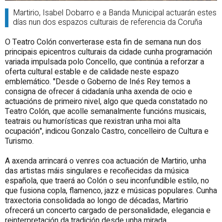
Martirio, Isabel Dobarro e a Banda Municipal actuarán estes
días nun dos espazos culturais de referencia da Coruña
O Teatro Colón converterase esta fin de semana nun dos
principais epicentros culturais da cidade cunha programación
variada impulsada polo Concello, que continúa a reforzar a
oferta cultural estable e de calidade neste espazo
emblemático. "Desde o Goberno de Inés Rey temos a
consigna de ofrecer á cidadanía unha axenda de ocio e
actuacións de primeiro nivel, algo que queda constatado no
Teatro Colón, que acolle semanalmente funcións musicais,
teatrais ou humorísticas que rexistran unha moi alta
ocupación", indicou Gonzalo Castro, concelleiro de Cultura e
Turismo.
A axenda arrincará o venres coa actuación de Martirio, unha
das artistas máis singulares e recoñecidas da música
española, que traerá ao Colón o seu inconfundible estilo, no
que fusiona copla, flamenco, jazz e músicas populares. Cunha
traxectoria consolidada ao longo de décadas, Martirio
ofrecerá un concerto cargado de personalidade, elegancia e
reinterpretación da tradición desde unha mirada