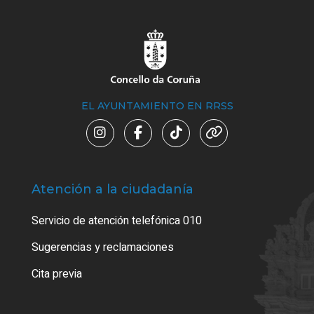
EL AYUNTAMIENTO EN RRSS
Atención a la ciudadanía
Trá
Servicio de atención telefónica 010
Empa
o cer
Sugerencias y reclamaciones
Como
Cita previa
Tarj