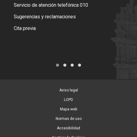
Servicio de atención telefónica 010
Empa
o cer
Sugerencias y reclamaciones
Como
Cita previa
Tarj
Aviso legal
LOPD
Mapa web
Normas de uso
Accesibilidad