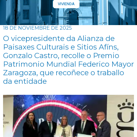
VIVIENDA
18 DE NOVIEMBRE DE 2025
O vicepresidente da Alianza de
Paisaxes Culturais e Sitios Afíns,
Gonzalo Castro, recolle o Premio
Patrimonio Mundial Federico Mayor
Zaragoza, que recoñece o traballo
da entidade