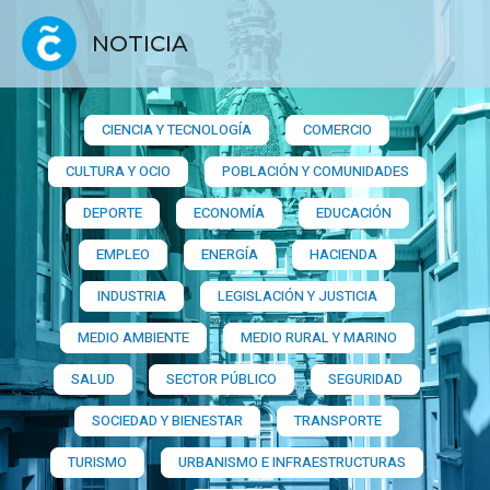
NOTICIA
CIENCIA Y TECNOLOGÍA
COMERCIO
CULTURA Y OCIO
POBLACIÓN Y COMUNIDADES
DEPORTE
ECONOMÍA
EDUCACIÓN
EMPLEO
ENERGÍA
HACIENDA
INDUSTRIA
LEGISLACIÓN Y JUSTICIA
MEDIO AMBIENTE
MEDIO RURAL Y MARINO
SALUD
SECTOR PÚBLICO
SEGURIDAD
SOCIEDAD Y BIENESTAR
TRANSPORTE
TURISMO
URBANISMO E INFRAESTRUCTURAS