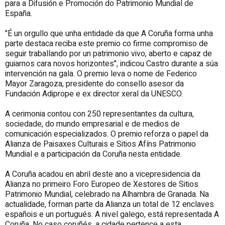
para a Difusión e Promoción do Patrimonio Mundial de
España.
"É un orgullo que unha entidade da que A Coruña forma unha
parte destaca reciba este premio co firme compromiso de
seguir traballando por un patrimonio vivo, aberto e capaz de
guiarnos cara novos horizontes", indicou Castro durante a súa
intervención na gala. O premio leva o nome de Federico
Mayor Zaragoza, presidente do consello asesor da
Fundación Adiprope e ex director xeral da UNESCO.
A cerimonia contou con 250 representantes da cultura,
sociedade, do mundo empresarial e de medios de
comunicación especializados. O premio reforza o papel da
Alianza de Paisaxes Culturais e Sitios Afíns Patrimonio
Mundial e a participación da Coruña nesta entidade.
A Coruña acadou en abril deste ano a vicepresidencia da
Alianza no primeiro Foro Europeo de Xestores de Sitios
Patrimonio Mundial, celebrado na Alhambra de Granada. Na
actualidade, forman parte da Alianza un total de 12 enclaves
españois e un portugués. A nivel galego, está representada A
Coruña. No caso coruñés, a cidade pertence a esta