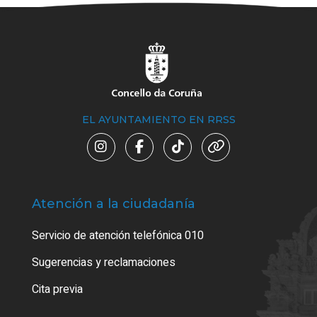
EL AYUNTAMIENTO EN RRSS
Atención a la ciudadanía
Trá
Servicio de atención telefónica 010
Empa
o cer
Sugerencias y reclamaciones
Como
Cita previa
Tarj