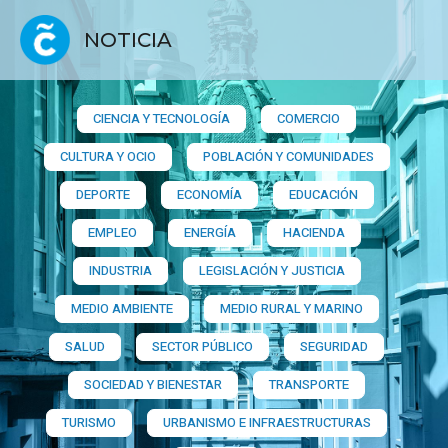
NOTICIA
CIENCIA Y TECNOLOGÍA
COMERCIO
CULTURA Y OCIO
POBLACIÓN Y COMUNIDADES
DEPORTE
ECONOMÍA
EDUCACIÓN
EMPLEO
ENERGÍA
HACIENDA
INDUSTRIA
LEGISLACIÓN Y JUSTICIA
MEDIO AMBIENTE
MEDIO RURAL Y MARINO
SALUD
SECTOR PÚBLICO
SEGURIDAD
SOCIEDAD Y BIENESTAR
TRANSPORTE
TURISMO
URBANISMO E INFRAESTRUCTURAS