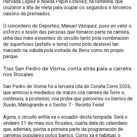
Hervada López e Noelia Papín Estévez, na feminina, que
cruzaron a liña de meta para ocupar os segundos e terceiros
caixóns de premiados.
O concelleiro de Deportes, Manuel Vázquez, puxo en valor o
esforzo e tesón das persoas que tomaron parte na carreira,
unha das máis esixentes do circuíto tanto pola combinación
de superficies (asfalto e terra) como polo desnivel tan
marcado na subida pola estrada de Bens como no propio
parque.
Tras San Pedro de Visma, conta atrás para a carreira
nos Rosales
San Pedro de Visma foi a terceira cita do Coruña Corre 2026,
que arrincou a mediados de marzo coa carreira da Torre e,
continuou, a posteriori, coa proba que percorreu os barrios de
Xuxán, Matogrande e o Sector 7 - Recinto Ferial.
Agora, o circuíto enfila xa o ecuador desta tempada. Será o
vindeiro 31 de maio nos Rosales, cuarta data do calendario
que, ademais, pecha a primeira parte da programación de
carreiras populares polos barrios. Como xa é habitual, o