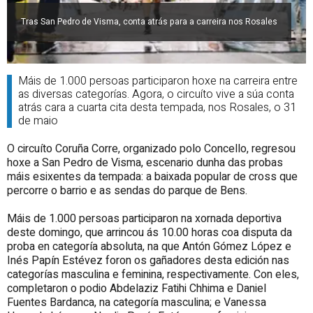
Tras San Pedro de Visma, conta atrás para a carreira nos Rosales
Máis de 1.000 persoas participaron hoxe na carreira entre
as diversas categorías. Agora, o circuíto vive a súa conta
atrás cara a cuarta cita desta tempada, nos Rosales, o 31
de maio
O circuíto Coruña Corre, organizado polo Concello, regresou
hoxe a San Pedro de Visma, escenario dunha das probas
máis esixentes da tempada: a baixada popular de cross que
percorre o barrio e as sendas do parque de Bens.
Máis de 1.000 persoas participaron na xornada deportiva
deste domingo, que arrincou ás 10.00 horas coa disputa da
proba en categoría absoluta, na que Antón Gómez López e
Inés Papín Estévez foron os gañadores desta edición nas
categorías masculina e feminina, respectivamente. Con eles,
completaron o podio Abdelaziz Fatihi Chhima e Daniel
Fuentes Bardanca, na categoría masculina; e Vanessa