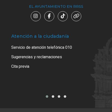
EL AYUNTAMIENTO EN RRSS
Atención a la ciudadanía
Trá
Servicio de atención telefónica 010
Empa
o cer
Sugerencias y reclamaciones
Como
Cita previa
Tarj