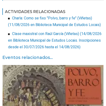
ACTIVIDADES RELACIONADAS
Charla: Como se fixo "Polvo, barro y fe" (Viñetas)
(
11/08/2026
en Biblioteca Municipal de Estudos Locais
)
Clase maxistral con Raúl García (Viñetas)
(
14/08/2026
en Biblioteca Municipal de Estudos Locais
.
Inscripciones
desde el 30/07/2026 hasta el 14/08/2026
)
Eventos relacionados...