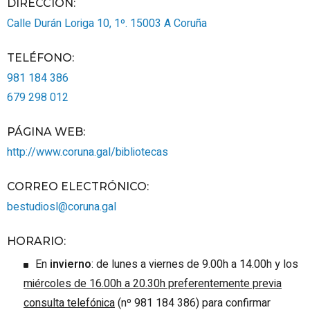
DIRECCIÓN:
Calle Durán Loriga 10, 1º.
15003
A Coruña
TELÉFONO
:
981 184 386
679 298 012
PÁGINA WEB
:
http://www.coruna.gal/bibliotecas
CORREO ELECTRÓNICO
:
bestudiosl@coruna.gal
HORARIO
:
En
invierno
: de lunes a viernes de 9.00h a 14.00h y los
miércoles de 16.00h a 20.30h preferentemente previa
consulta telefónica
(nº 981 184 386) para confirmar