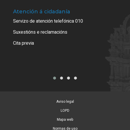
Atención á cidadanía
Trá
Servizo de atención telefónica 010
Empa
certi
Suxestións e reclamacións
Como
Cita previa
Tarx
Aviso legal
LOPD
Mapa web
Normas de uso