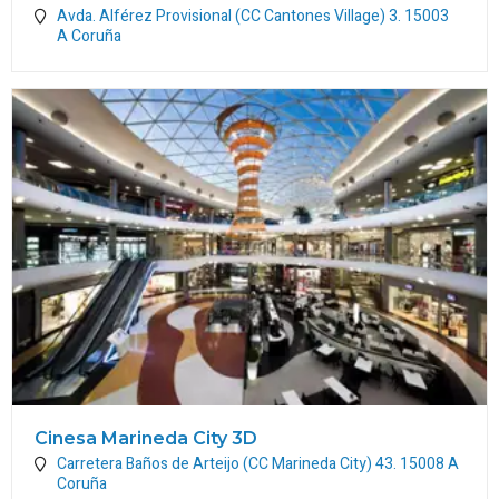
Avda. Alférez Provisional (CC Cantones Village) 3.
15003
A Coruña
Cinesa Marineda City 3D
Carretera Baños de Arteijo (CC Marineda City) 43.
15008
A
Coruña