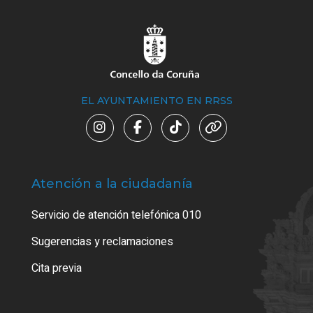
EL AYUNTAMIENTO EN RRSS
Atención a la ciudadanía
Trá
Servicio de atención telefónica 010
Empa
o cer
Sugerencias y reclamaciones
Como
Cita previa
Tarj