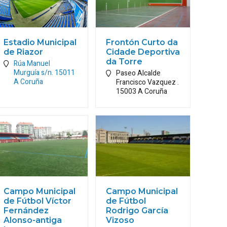
Estadio Municipal
Frontón Curto da
de Riazor
Cidade Deportiva
da Torre
Rúa Manuel
Murguía s/n.
15011
Paseo Alcalde
A Coruña
Francisco Vazquez .
15003
A Coruña
Campo Municipal
Campo Municipal
de Fútbol Víctor
de Fútbol
Fernández
Rodrigo García
Alonso-antiga
Vizoso