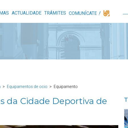
MAS
ACTUALIDADE
TRÁMITES
COMUNÍCATE
a
Equipamentos de ocio
Equipamento
as da Cidade Deportiva de
T