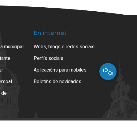
En internet
a municipal
Webs, blogs e redes sociais
atante
Perfís sociais
er
Aplicacións para móbiles
ersoal
Boletíns de novidades
o de
es