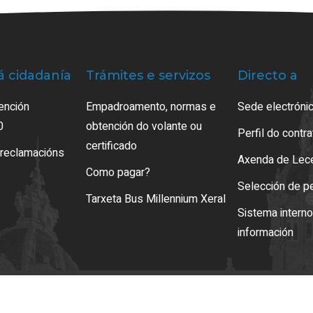
á cidadanía
Trámites e servizos
Directo a
ención
Empadroamento, normas e
Sede electrónic
0
obtención do volante ou
Perfil do contr
certificado
 reclamacións
Axenda de Lec
Como pagar?
Selección de p
Tarxeta Bus Millennium Xeral
Sistema intern
información
so legal
LOPD
Mapa web
Normas de uso
Accesibilidade
Xestión de cooki