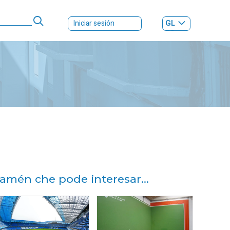
GL
Iniciar sesión
ES
|
amén che pode interesar...