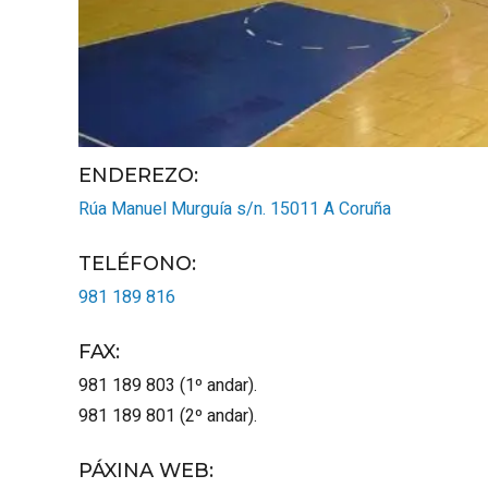
ENDEREZO:
Rúa Manuel Murguía s/n.
15011
A Coruña
TELÉFONO
:
981 189 816
FAX
:
981 189 803 (1º andar).
981 189 801 (2º andar).
PÁXINA WEB
: