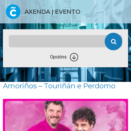
AXENDA | EVENTO
Opcións
Amoriños – Touriñán e Perdomo