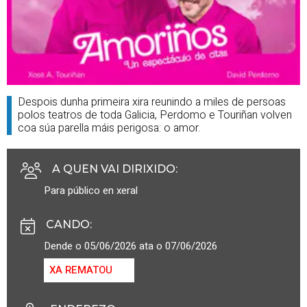
Despois dunha primeira xira reunindo a miles de persoas
polos teatros de toda Galicia, Perdomo e Touriñan volven
coa súa parella máis perigosa: o amor.
A QUEN VAI DIRIXIDO
:
Para público en xeral
CANDO
:
Dende o 05/06/2026 ata o 07/06/2026
XA REMATOU