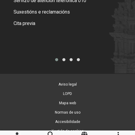
Servizo de atención telefónica 010
Empa
certi
Suxestións e reclamacións
Como
Cita previa
Tarx
Aviso legal
LOPD
Mapa web
Normas de uso
Accesibilidade
Xestión de cookies