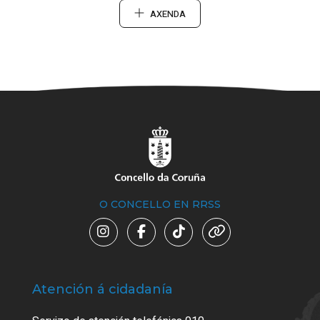
AXENDA
O CONCELLO EN RRSS
Atención á cidadanía
Trá