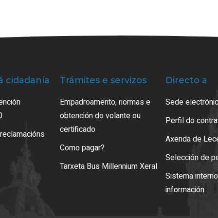
á cidadanía
Trámites e servizos
Directo a
ención
Empadroamento, normas e
Sede electrónic
0
obtención do volante ou
Perfil do contr
certificado
 reclamacións
Axenda de Lec
Como pagar?
Selección de p
Tarxeta Bus Millennium Xeral
Sistema intern
información