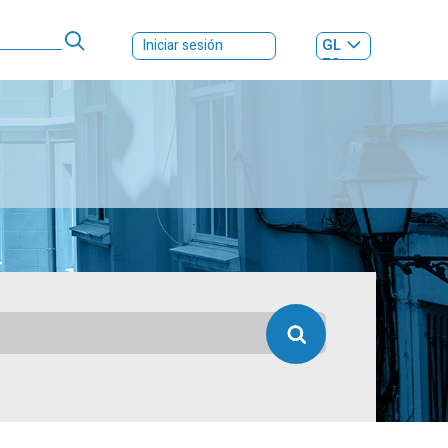
GL
Iniciar sesión
ES
|