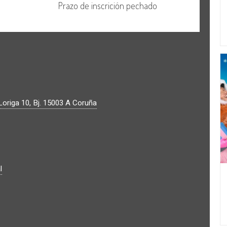
origa 10, Bj.
15003
A Coruña
l