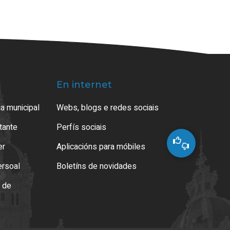
En internet
a municipal
Webs, blogs e redes sociais
atante
Perfís sociais
er
Aplicacións para móbiles
ersoal
Boletíns de novidades
o de