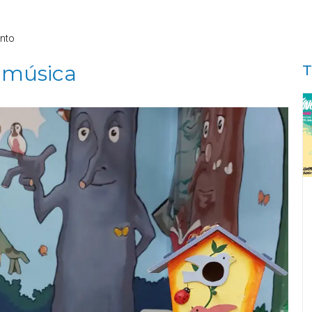
nto
 música
T