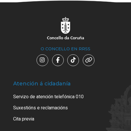
O CONCELLO EN RRSS
Atención á cidadanía
Trá
Servizo de atención telefónica 010
Empa
certi
Suxestións e reclamacións
Como
Cita previa
Tarx