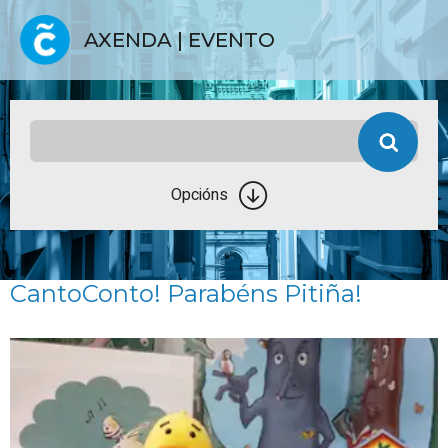
AXENDA | EVENTO
Opcións
CantoConto! Parabéns Pitiña!