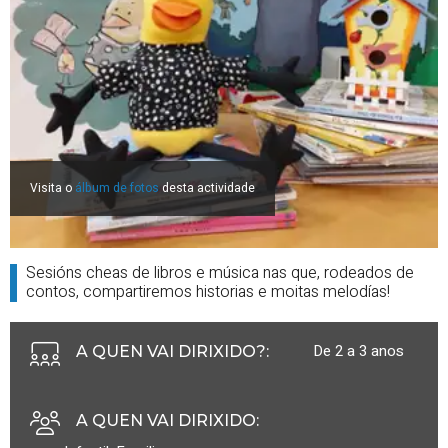
Visita o
álbum de fotos
desta actividade
Sesións cheas de libros e música nas que, rodeados de
contos, compartiremos historias e moitas melodías!
De 2 a 3 anos
A QUEN VAI DIRIXIDO?
:
A QUEN VAI DIRIXIDO
: