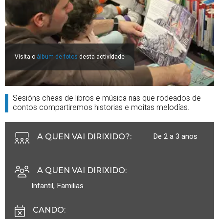
Visita o
álbum de fotos
desta actividade
Sesións cheas de libros e música nas que rodeados de
contos compartiremos historias e moitas melodías.
De 2 a 3 anos
A QUEN VAI DIRIXIDO?
:
A QUEN VAI DIRIXIDO
:
Infantil
,
Familias
CANDO
: