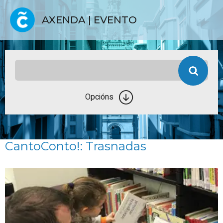
AXENDA | EVENTO
Opcións
CantoConto!: Trasnadas