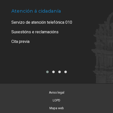
Atención á cidadanía
Trá
Servizo de atención telefónica 010
Empa
certi
Suxestións e reclamacións
Como
Cita previa
Tarx
Aviso legal
LOPD
Mapa web