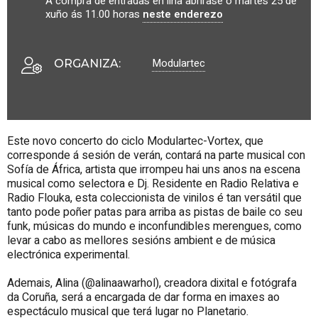
A compra de entradas en liña abrirase o martes 25 de
xuño ás 11.00 horas
neste enderezo
Modulartec
ORGANIZA
:
Este novo concerto do ciclo Modulartec-Vortex, que
corresponde á sesión de verán, contará na parte musical con
Sofía de África, artista que irrompeu hai uns anos na escena
musical como selectora e Dj. Residente en Radio Relativa e
Radio Flouka, esta coleccionista de vinilos é tan versátil que
tanto pode poñer patas para arriba as pistas de baile co seu
funk, músicas do mundo e inconfundibles merengues, como
levar a cabo as mellores sesións ambient e de música
electrónica experimental.
Ademais, Alina (@alinaawarhol), creadora dixital e fotógrafa
da Coruña, será a encargada de dar forma en imaxes ao
espectáculo musical que terá lugar no Planetario.