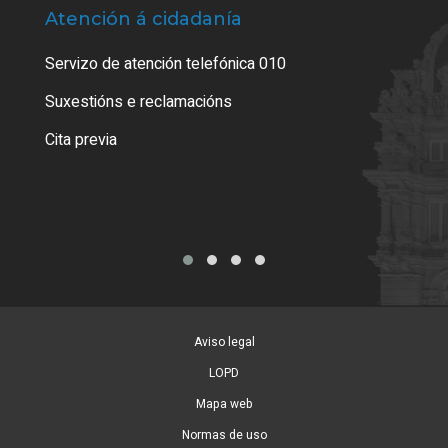
Atención á cidadanía
Trá
Servizo de atención telefónica 010
Empa
certi
Suxestións e reclamacións
Como
Cita previa
Tarx
Aviso legal
LOPD
Mapa web
Normas de uso