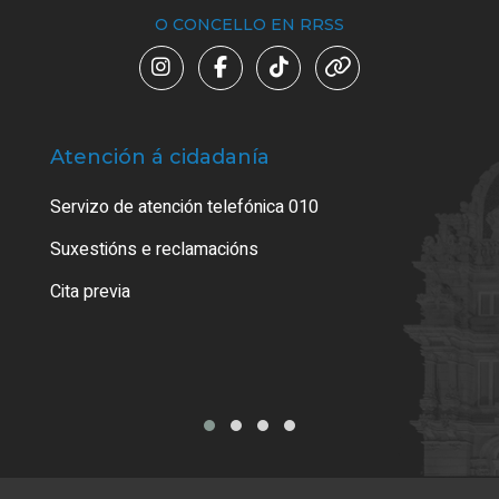
O CONCELLO EN RRSS
Atención á cidadanía
Trá
Servizo de atención telefónica 010
Empa
certi
Suxestións e reclamacións
Como
Cita previa
Tarx