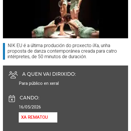
NIK·EU é a última produción do proxecto iXa, unha
proposta de danza contemporánea creada para catro
intérpretes, de 50 minutos de duración.
A QUEN VAI DIRIXIDO
:
Para público en xeral
CANDO
:
16/05/2026
XA REMATOU