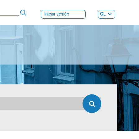
GL
Iniciar sesión
ES
|