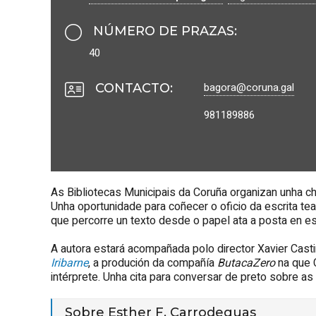
NÚMERO DE PRAZAS
:
40
bagora@coruna.gal
CONTACTO
:
981189886
As Bibliotecas Municipais da Coruña organizan unha ch
Unha oportunidade para coñecer o oficio da escrita t
que percorre un texto desde o papel ata a posta en e
A autora estará acompañada polo director Xavier Casti
Iribarne
, a produción da compañía
ButacaZero
na que 
intérprete. Unha cita para conversar de preto sobre a
Sobre Esther F. Carrodeguas