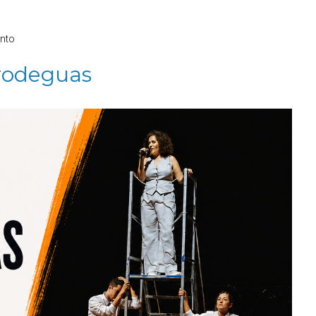
nto
rodeguas