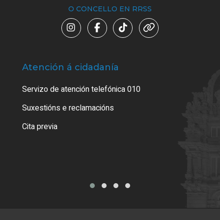
O CONCELLO EN RRSS
Atención á cidadanía
Trá
Servizo de atención telefónica 010
Empa
certi
Suxestións e reclamacións
Como
Cita previa
Tarx