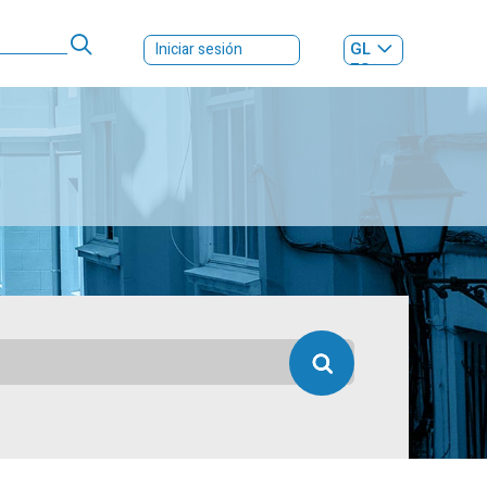
GL
Iniciar sesión
ES
|