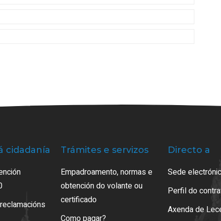
á cidadanía
Trámites e servizos
Directo a
ención
Empadroamento, normas e
Sede electrónic
0
obtención do volante ou
Perfil do contr
certificado
 reclamacións
Axenda de Lec
Como pagar?