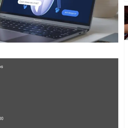
os
00