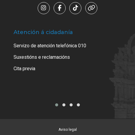
Atención á cidadanía
Trá
Servizo de atención telefónica 010
Empa
certi
Suxestións e reclamacións
Como
Cita previa
Tarx
Aviso legal