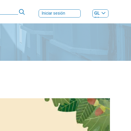
GL
Iniciar sesión
ES
|