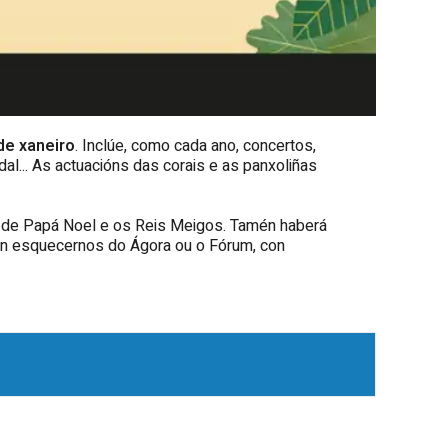
de xaneiro
. Inclúe, como cada ano, concertos,
dal... As actuacións das corais e as panxoliñas
as de Papá Noel e os Reis Meigos. Tamén haberá
sen esquecernos do Ágora ou o Fórum, con