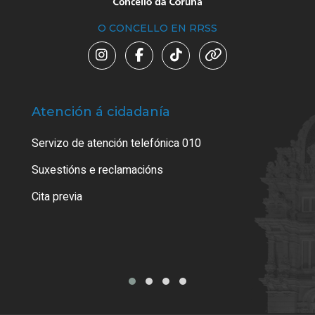
O CONCELLO EN RRSS
Atención á cidadanía
Trá
Servizo de atención telefónica 010
Empa
certi
Suxestións e reclamacións
Como
Cita previa
Tarx