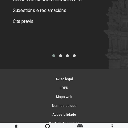
certi
Suxestións e reclamacións
Como
Cita previa
Tarx
Aviso legal
LOPD
Mapa web
Normas de uso
Accesibilidade
Xestión de cookies