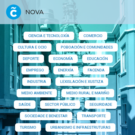
NOVA
CIENCIA E TECNOLOXÍA
COMERCIO
CULTURA E OCIO
POBOACIÓN E COMUNIDADES
DEPORTE
ECONOMÍA
EDUCACIÓN
EMPREGO
ENERXÍA
FACENDA
INDUSTRIA
LEXISLACIÓN E XUSTIZA
MEDIO AMBIENTE
MEDIO RURAL E MARIÑO
SAÚDE
SECTOR PÚBLICO
SEGURIDADE
SOCIEDADE E BENESTAR
TRANSPORTE
TURISMO
URBANISMO E INFRAESTRUTURAS