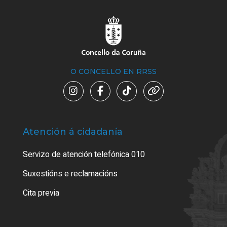
O CONCELLO EN RRSS
Atención á cidadanía
Trá
Servizo de atención telefónica 010
Empa
certi
Suxestións e reclamacións
Como
Cita previa
Tarx