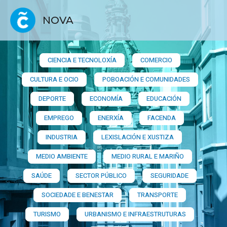
NOVA
CIENCIA E TECNOLOXÍA
COMERCIO
CULTURA E OCIO
POBOACIÓN E COMUNIDADES
DEPORTE
ECONOMÍA
EDUCACIÓN
EMPREGO
ENERXÍA
FACENDA
INDUSTRIA
LEXISLACIÓN E XUSTIZA
MEDIO AMBIENTE
MEDIO RURAL E MARIÑO
SAÚDE
SECTOR PÚBLICO
SEGURIDADE
SOCIEDADE E BENESTAR
TRANSPORTE
TURISMO
URBANISMO E INFRAESTRUTURAS