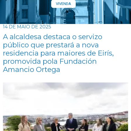
VIVENDA
14 DE MAIO DE 2025
A alcaldesa destaca o servizo
público que prestará a nova
residencia para maiores de Eirís,
promovida pola Fundación
Amancio Ortega