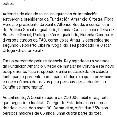
outros.
Ademais da alcaldesa, na inauguración da instalación
estiveron a presidenta da
Fundación Amancio Ortega
, Flora
Pérez; o presidente da Xunta, Alfonso Rueda; a conselleira
de Política Social e Igualdade, Fabiola García; a concelleira de
Benestar Social, Participación e Igualdade, Nereida Canosa; e
diversos cargos da FAO, como José Arnau -vicepresidente
segundo-, Roberto Cibeira -vogal do seu padroado- e Óscar
Ortega -director xeral-.
Tras o percorrido pola residencia, Rey agradeceu a vontade
da Fundación Amancio Ortega de instalar na Coruña este novo
equipamento, "que responde a unha necesidade da cidade
tanto para o presente como para o futuro, xa que a previsión
é que o número de prazas para persoas dependentes na
Coruña se incremente".
Actualmente, A Coruña supera os 250.000 habitantes, feito
que segundo o Instituto Galego de Estatística non ocorría
desde o inicio dos anos 90. Desta cifra, máis dun 25% son
persoas maiores de 65 anos, unha cuarta parte do total.