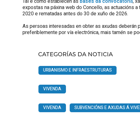
Tal e como establecen as
bases da convocatori
a
, x
expostas na páxina web do Concello, as actuacións a f
2020 e rematadas antes do 30 de xuño de 2026.
As persoas interesadas en obter as axudas deberán p
preferiblemente por vía electrónica, mais tamén se po
CATEGORÍAS DA NOTICIA
URBANISMO E INFRAESTRUTURAS
VIVENDA
VIVENDA
SUBVENCIÓNS E AXUDAS Á VIV