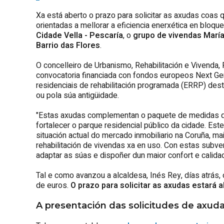
Xa está aberto o prazo para solicitar as axudas coas q
orientadas a mellorar a eficiencia enerxética en bloque
Cidade Vella - Pescaría
, o
grupo de vivendas María
Barrio das Flores
.
O concelleiro de Urbanismo, Rehabilitación e Vivenda,
convocatoria financiada con fondos europeos Next Gen
residenciais de rehabilitación programada (ERRP) dest
ou pola súa antigüidade.
"Estas axudas complementan o paquete de medidas qu
fortalecer o parque residencial público da cidade. E
situación actual do mercado inmobiliario na Coruña, m
rehabilitación de vivendas xa en uso. Con estas subv
adaptar as súas e dispoñer dun maior confort e calidad
Tal e como avanzou a alcaldesa, Inés Rey, días atrás,
de euros.
O prazo para solicitar as axudas estará ab
A presentación das solicitudes de axuda