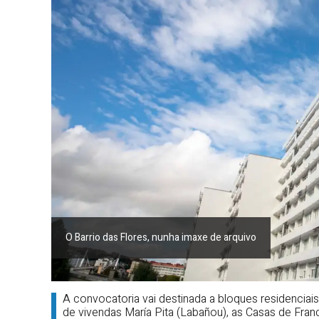
O Barrio das Flores, nunha imaxe de arquivo
A convocatoria vai destinada a bloques residenciai
de vivendas María Pita (Labañou), as Casas de Franco