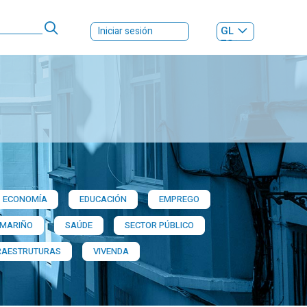
GL
Iniciar sesión
ES
|
ECONOMÍA
EDUCACIÓN
EMPREGO
 MARIÑO
SAÚDE
SECTOR PÚBLICO
RAESTRUTURAS
VIVENDA