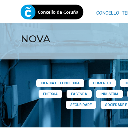
CONCELLO
TE
NOVA
CIENCIA E TECNOLOXÍA
COMERCIO
C
ENERXÍA
FACENDA
INDUSTRIA
SEGURIDADE
SOCIEDADE E