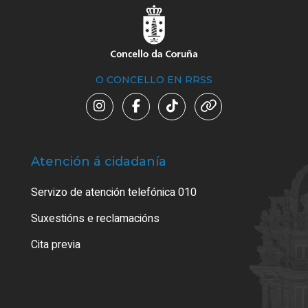
O CONCELLO EN RRSS
Atención á cidadanía
Trá
Servizo de atención telefónica 010
Empa
certi
Suxestións e reclamacións
Como
Cita previa
Tarx