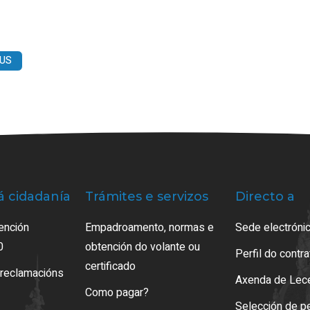
BUS
á cidadanía
Trámites e servizos
Directo a
ención
Empadroamento, normas e
Sede electrónic
0
obtención do volante ou
Perfil do contr
certificado
 reclamacións
Axenda de Lec
Como pagar?
Selección de p