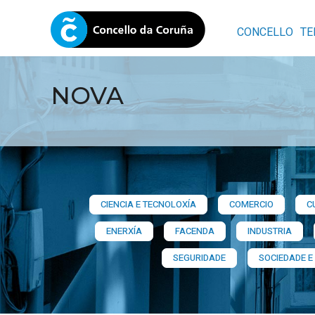
CONCELLO
TE
NOVA
CIENCIA E TECNOLOXÍA
COMERCIO
C
ENERXÍA
FACENDA
INDUSTRIA
SEGURIDADE
SOCIEDADE E