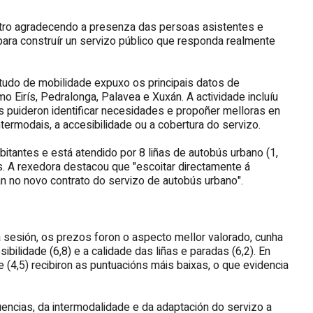
ntro agradecendo a presenza das persoas asistentes e
ara construír un servizo público que responda realmente
tudo de mobilidade expuxo os principais datos de
o Eirís, Pedralonga, Palavea e Xuxán. A actividade incluíu
s puideron identificar necesidades e propoñer melloras en
termodais, a accesibilidade ou a cobertura do servizo.
bitantes e está atendido por 8 liñas de autobús urbano (1,
das. A rexedora destacou que "escoitar directamente á
án no novo contrato do servizo de autobús urbano".
 sesión, os prezos foron o aspecto mellor valorado, cunha
bilidade (6,8) e a calidade das liñas e paradas (6,2). En
e (4,5) recibiron as puntuacións máis baixas, o que evidencia
uencias, da intermodalidade e da adaptación do servizo a