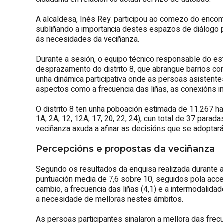
A alcaldesa, Inés Rey, participou ao comezo do enco
subliñando a importancia destes espazos de diálogo p
ás necesidades da veciñanza.
Durante a sesión, o equipo técnico responsable do es
desprazamento do distrito 8, que abrangue barrios com
unha dinámica participativa onde as persoas asistente
aspectos como a frecuencia das liñas, as conexións in
O distrito 8 ten unha poboación estimada de 11.267 ha
1A, 2A, 12, 12A, 17, 20, 22, 24), cun total de 37 para
veciñanza axuda a afinar as decisións que se adoptar
Percepcións e propostas da veciñanza
Segundo os resultados da enquisa realizada durante a
puntuación media de 7,6 sobre 10, seguidos pola accesi
cambio, a frecuencia das liñas (4,1) e a intermodalidad
a necesidade de melloras nestes ámbitos.
As persoas participantes sinalaron a mellora das frec