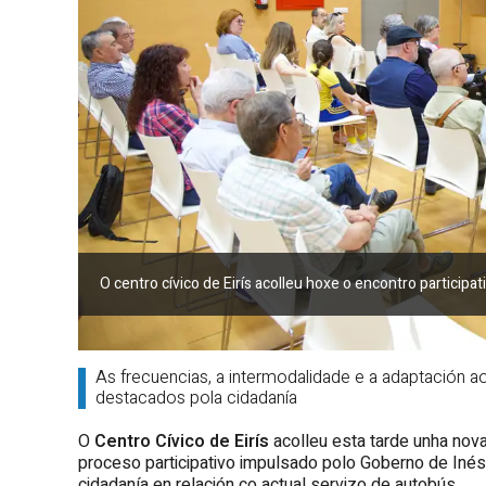
O centro cívico de Eirís acolleu hoxe o encontro participa
As frecuencias, a intermodalidade e a adaptación 
destacados pola cidadanía
O
Centro Cívico de Eirís
acolleu esta tarde unha nov
proceso participativo impulsado polo Goberno de Inés
cidadanía en relación co actual servizo de autobús.