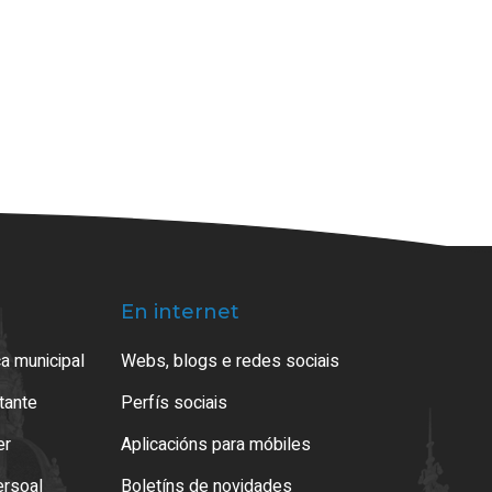
En internet
a municipal
Webs, blogs e redes sociais
atante
Perfís sociais
er
Aplicacións para móbiles
ersoal
Boletíns de novidades