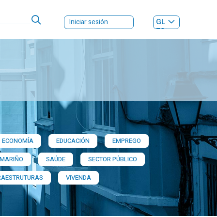
GL
Iniciar sesión
ES
|
ECONOMÍA
EDUCACIÓN
EMPREGO
 MARIÑO
SAÚDE
SECTOR PÚBLICO
RAESTRUTURAS
VIVENDA