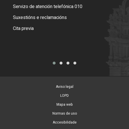
Servizo de atención telefónica 010
Empa
certi
Suxestións e reclamacións
Como
Cita previa
Tarx
Aviso legal
LOPD
Mapa web
Normas de uso
Accesibilidade