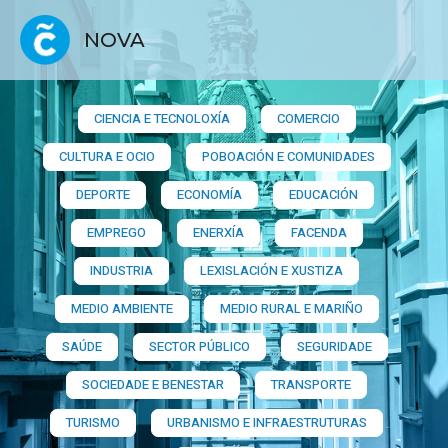
NOVA
CIENCIA E TECNOLOXÍA
COMERCIO
CULTURA E OCIO
POBOACIÓN E COMUNIDADES
DEPORTE
ECONOMÍA
EDUCACIÓN
EMPREGO
ENERXÍA
FACENDA
INDUSTRIA
LEXISLACIÓN E XUSTIZA
MEDIO AMBIENTE
MEDIO RURAL E MARIÑO
SAÚDE
SECTOR PÚBLICO
SEGURIDADE
SOCIEDADE E BENESTAR
TRANSPORTE
TURISMO
URBANISMO E INFRAESTRUTURAS