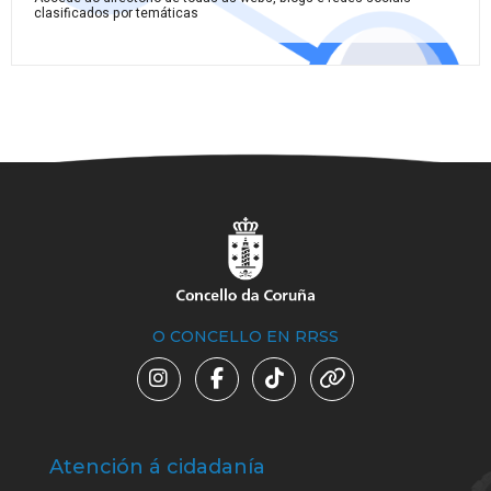
clasificados por temáticas
O CONCELLO EN RRSS
Atención á cidadanía
Trá